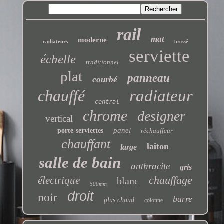
rail
mat
moderne
radiateurs
brossé
serviette
échelle
traditionnel
plat
panneau
courbé
chauffé
radiateur
central
chrome
designer
vertical
panel
porte-serviettes
réchauffeur
chauffant
laiton
large
salle de bain
anthracite
gris
chauffage
électrique
blanc
500mm
droit
noir
barre
plus chaud
colonne