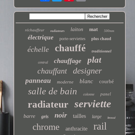
laiton
mat
réchauffeur
radiateurs
500mm
électrique
porte-serviettes
plus chaud
chauffé
échelle
traditionnel
plat
chauffage
central
designer
chauffant
panneau
blanc
courbé
moderne
salle de bain
panel
colonne
serviette
radiateur
noir
tailles
barre
gris
large
brossé
rail
chrome
anthracite