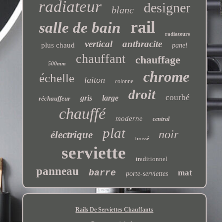
radiateur
designer
blanc
rail
salle de bain
radiateurs
vertical
anthracite
plus chaud
panel
chauffant
chauffage
500mm
chrome
échelle
laiton
colonne
droit
courbé
gris
large
réchauffeur
chauffé
moderne
central
plat
noir
électrique
brossé
serviette
traditionnel
panneau
barre
mat
porte-serviettes
Rails De Serviettes Chauffants