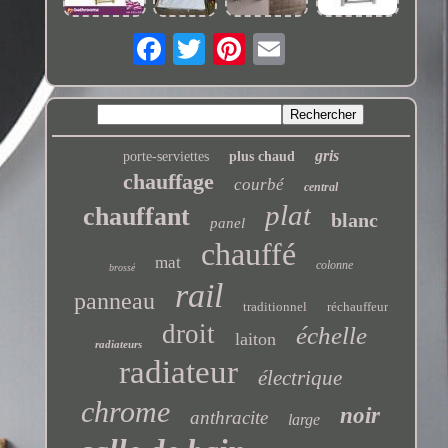
gris
porte-serviettes
plus chaud
chauffage
courbé
central
plat
chauffant
blanc
panel
chauffé
mat
colonne
brossé
rail
panneau
traditionnel
réchauffeur
droit
échelle
laiton
radiateurs
radiateur
électrique
chrome
noir
anthracite
large