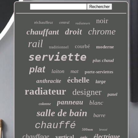
noir
réchauffeur
central
radiateurs
chrome
droit
chauffant
rail
courbé
moderne
traditionnel
serviette
plus chaud
plat
laiton
mat
porte-serviettes
échelle
anthracite
large
radiateur
designer
panel
panneau
blanc
colonne
salle de bain
barre
chauffé
500mm
brossé
chauffage
électrique
vertical
gris