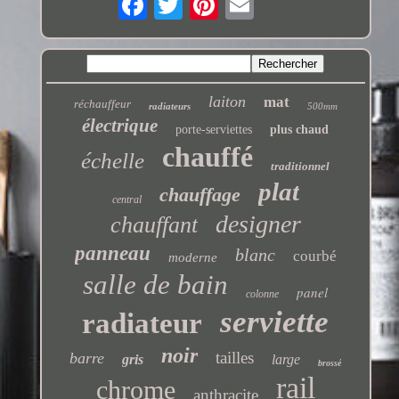
laiton
mat
réchauffeur
radiateurs
500mm
électrique
porte-serviettes
plus chaud
chauffé
échelle
traditionnel
plat
chauffage
central
designer
chauffant
panneau
blanc
courbé
moderne
salle de bain
panel
colonne
serviette
radiateur
noir
tailles
barre
gris
large
brossé
rail
chrome
anthracite