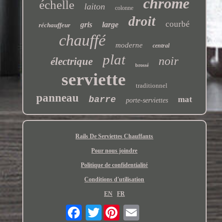
chrome
échelle
laiton
colonne
droit
courbé
gris
large
réchauffeur
chauffé
moderne
central
plat
noir
électrique
brossé
serviette
traditionnel
panneau
barre
mat
porte-serviettes
Rails De Serviettes Chauffants
Pour nous joindre
Politique de confidentialité
Conditions d'utilisation
EN
FR
Twitter