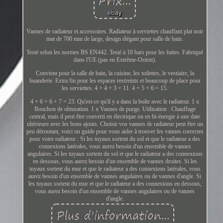
Vannes de radiateur et accessoires. Radiateur à serviettes chauffant plat noir
mat de 700 mm de large, design élégant pour salle de bain.
Testé selon les normes BS EN442. Testé à 10 bars pour les fuites. Fabriqué
dans l'UE (pas en Extrême-Orient).
Convient pour la salle de bain, la cuisine, les toilettes, le vestiaire, la
buanderie. Extra fin pour les espaces restreints et beaucoup de place pour
les serviettes. 4 + 4 + 3 = 11. 4 + 5 + 6 = 15.
4 + 6 + 6 + 7 = 23. Qu'est-ce qu'il y a dans la boîte avec le radiateur. 1 x
Bouchon de obturation. 1 x Vannes de purge. Utilisation : Chauffage
central, mais il peut être converti en électrique ou en bi-énergie à une date
ultérieure avec les bons ajouts. Choisir vos vannes de radiateur peut être un
peu déroutant, voici un guide pour vous aider à trouver les vannes correctes
pour votre radiateur : Si les tuyaux sortent du sol et que le radiateur a des
connexions latérales, vous aurez besoin d'un ensemble de vannes
angulaires. Si les tuyaux sortent du sol et que le radiateur a des connexions
en dessous, vous aurez besoin d'un ensemble de vannes droites. Si les
tuyaux sortent du mur et que le radiateur a des connexions latérales, vous
aurez besoin d'un ensemble de vannes angulaires ou de vannes d'angle. Si
les tuyaux sortent du mur et que le radiateur a des connexions en dessous,
vous aurez besoin d'un ensemble de vannes angulaires ou de vannes
d'angle.