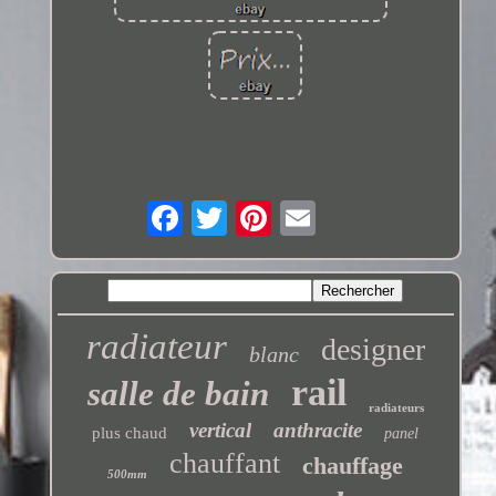
radiateur
designer
blanc
rail
salle de bain
radiateurs
vertical
anthracite
plus chaud
panel
chauffant
chauffage
500mm