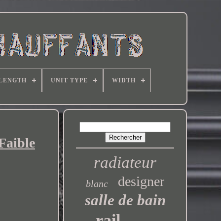
 LENGTH
UNIT TYPE
WIDTH
Faible
radiateur
designer
blanc
salle de bain
rail