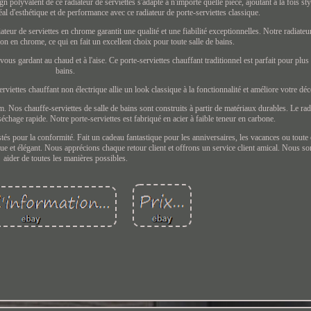
 polyvalent de ce radiateur de serviettes s'adapte à n'importe quelle pièce, ajoutant à la fois styl
l d'esthétique et de performance avec ce radiateur de porte-serviettes classique.
ettes en chrome garantit une qualité et une fiabilité exceptionnelles. Notre radiateur 
ion en chrome, ce qui en fait un excellent choix pour toute salle de bains.
ous gardant au chaud et à l'aise. Ce porte-serviettes chauffant traditionnel est parfait pour plus
bains.
rviettes chauffant non électrique allie un look classique à la fonctionnalité et améliore votre déc
Nos chauffe-serviettes de salle de bains sont construits à partir de matériaux durables. Le radi
échage rapide. Notre porte-serviettes est fabriqué en acier à faible teneur en carbone.
tés pour la conformité. Fait un cadeau fantastique pour les anniversaires, les vacances ou tout
ue et élégant. Nous apprécions chaque retour client et offrons un service client amical. Nous 
aider de toutes les manières possibles.