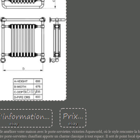
otre maison avec le porte-serviettes victorien Aquaworld, où le style rencontre la fon
tre porte-serviettes chauffant apporte un charme classique à tout espace. Il sert de point focal é