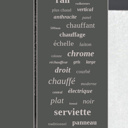
radiateurs
vertical
plus chaud
anthracite
panel
chauffant
500mm
chauffage
échelle
laiton
chrome
colonne
gris
large
réchauffeur
droit
courbé
chauffé
moderne
électrique
central
plat
noir
brossé
serviette
panneau
traditionnel