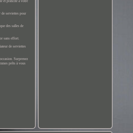
e et praticité à votre
de serviettes pour
 que des salles de
or sans effort.
ateur de serviettes
e occasion. Surprenez
sommes prêts à vous