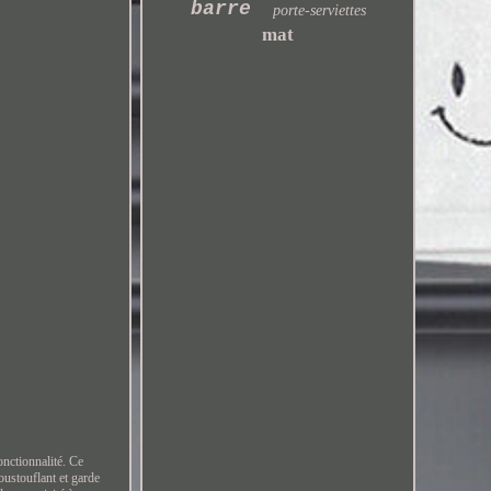
barre
porte-serviettes
mat
ctionnalité. Ce
poustouflant et garde