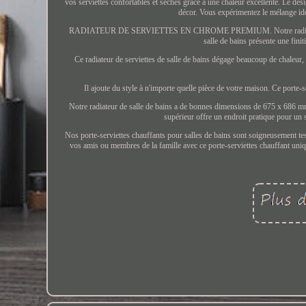
vos serviettes confortables et sèches grâce à une chaleur excellente. Le design
décor. Vous expérimentez le mélange idéa
RADIATEUR DE SERVIETTES EN CHROME PREMIUM. Notre radiateur de servi
salle de bains présente une finit
Ce radiateur de serviettes de salle de bains dégage beaucoup de chaleur, v
Il ajoute du style à n'importe quelle pièce de votre maison. Ce porte-se
Notre radiateur de salle de bains a de bonnes dimensions de 675 x 686 mm. 
supérieur offre un endroit pratique pour un s
Nos porte-serviettes chauffants pour salles de bains sont soigneusement tes
vos amis ou membres de la famille avec ce porte-serviettes chauffant uniq