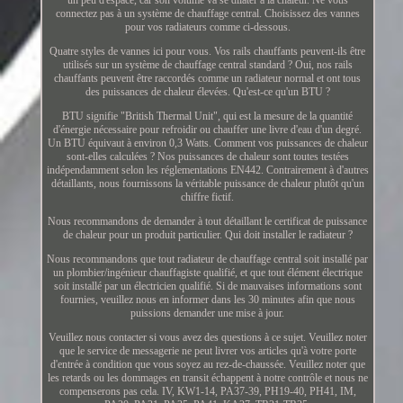
connectez pas à un système de chauffage central. Choisissez des vannes
pour vos radiateurs comme ci-dessous.
Quatre styles de vannes ici pour vous. Vos rails chauffants peuvent-ils être
utilisés sur un système de chauffage central standard ? Oui, nos rails
chauffants peuvent être raccordés comme un radiateur normal et ont tous
des puissances de chaleur élevées. Qu'est-ce qu'un BTU ?
BTU signifie "British Thermal Unit", qui est la mesure de la quantité
d'énergie nécessaire pour refroidir ou chauffer une livre d'eau d'un degré.
Un BTU équivaut à environ 0,3 Watts. Comment vos puissances de chaleur
sont-elles calculées ? Nos puissances de chaleur sont toutes testées
indépendamment selon les réglementations EN442. Contrairement à d'autres
détaillants, nous fournissons la véritable puissance de chaleur plutôt qu'un
chiffre fictif.
Nous recommandons de demander à tout détaillant le certificat de puissance
de chaleur pour un produit particulier. Qui doit installer le radiateur ?
Nous recommandons que tout radiateur de chauffage central soit installé par
un plombier/ingénieur chauffagiste qualifié, et que tout élément électrique
soit installé par un électricien qualifié. Si de mauvaises informations sont
fournies, veuillez nous en informer dans les 30 minutes afin que nous
puissions demander une mise à jour.
Veuillez nous contacter si vous avez des questions à ce sujet. Veuillez noter
que le service de messagerie ne peut livrer vos articles qu'à votre porte
d'entrée à condition que vous soyez au rez-de-chaussée. Veuillez noter que
les retards ou les dommages en transit échappent à notre contrôle et nous ne
compenserons pas cela. IV, KW1-14, PA37-39, PH19-40, PH41, IM,