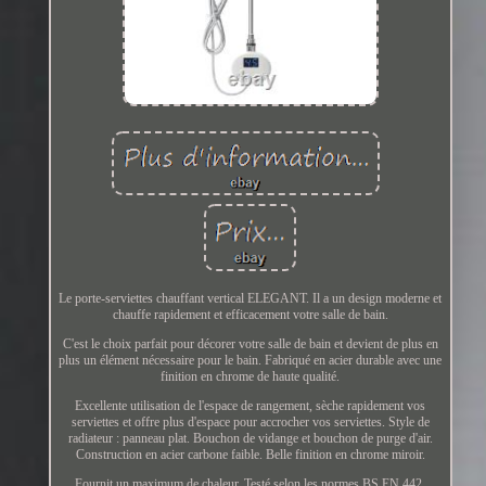
Le porte-serviettes chauffant vertical ELEGANT. Il a un design moderne et
chauffe rapidement et efficacement votre salle de bain.
C'est le choix parfait pour décorer votre salle de bain et devient de plus en
plus un élément nécessaire pour le bain. Fabriqué en acier durable avec une
finition en chrome de haute qualité.
Excellente utilisation de l'espace de rangement, sèche rapidement vos
serviettes et offre plus d'espace pour accrocher vos serviettes. Style de
radiateur : panneau plat. Bouchon de vidange et bouchon de purge d'air.
Construction en acier carbone faible. Belle finition en chrome miroir.
Fournit un maximum de chaleur. Testé selon les normes BS EN 442.