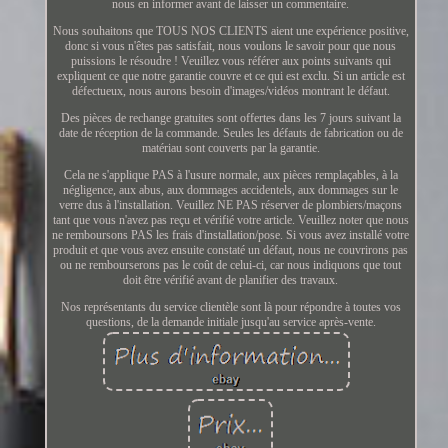
nous en informer avant de laisser un commentaire.
Nous souhaitons que TOUS NOS CLIENTS aient une expérience positive,
donc si vous n'êtes pas satisfait, nous voulons le savoir pour que nous
puissions le résoudre ! Veuillez vous référer aux points suivants qui
expliquent ce que notre garantie couvre et ce qui est exclu. Si un article est
défectueux, nous aurons besoin d'images/vidéos montrant le défaut.
Des pièces de rechange gratuites sont offertes dans les 7 jours suivant la
date de réception de la commande. Seules les défauts de fabrication ou de
matériau sont couverts par la garantie.
Cela ne s'applique PAS à l'usure normale, aux pièces remplaçables, à la
négligence, aux abus, aux dommages accidentels, aux dommages sur le
verre dus à l'installation. Veuillez NE PAS réserver de plombiers/maçons
tant que vous n'avez pas reçu et vérifié votre article. Veuillez noter que nous
ne remboursons PAS les frais d'installation/pose. Si vous avez installé votre
produit et que vous avez ensuite constaté un défaut, nous ne couvrirons pas
ou ne rembourserons pas le coût de celui-ci, car nous indiquons que tout
doit être vérifié avant de planifier des travaux.
Nos représentants du service clientèle sont là pour répondre à toutes vos
questions, de la demande initiale jusqu'au service après-vente.