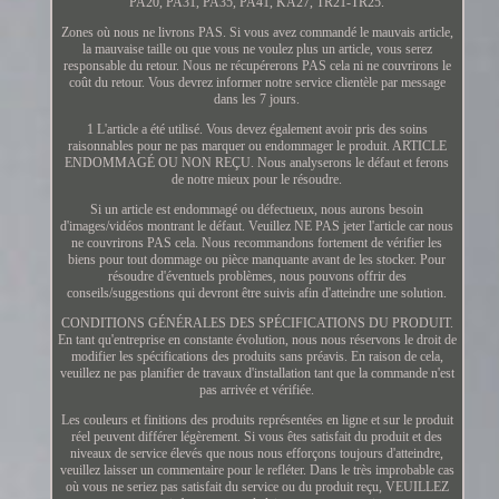
PA20, PA31, PA35, PA41, KA27, TR21-TR25.
Zones où nous ne livrons PAS. Si vous avez commandé le mauvais article,
la mauvaise taille ou que vous ne voulez plus un article, vous serez
responsable du retour. Nous ne récupérerons PAS cela ni ne couvrirons le
coût du retour. Vous devrez informer notre service clientèle par message
dans les 7 jours.
1 L'article a été utilisé. Vous devez également avoir pris des soins
raisonnables pour ne pas marquer ou endommager le produit. ARTICLE
ENDOMMAGÉ OU NON REÇU. Nous analyserons le défaut et ferons
de notre mieux pour le résoudre.
Si un article est endommagé ou défectueux, nous aurons besoin
d'images/vidéos montrant le défaut. Veuillez NE PAS jeter l'article car nous
ne couvrirons PAS cela. Nous recommandons fortement de vérifier les
biens pour tout dommage ou pièce manquante avant de les stocker. Pour
résoudre d'éventuels problèmes, nous pouvons offrir des
conseils/suggestions qui devront être suivis afin d'atteindre une solution.
CONDITIONS GÉNÉRALES DES SPÉCIFICATIONS DU PRODUIT.
En tant qu'entreprise en constante évolution, nous nous réservons le droit de
modifier les spécifications des produits sans préavis. En raison de cela,
veuillez ne pas planifier de travaux d'installation tant que la commande n'est
pas arrivée et vérifiée.
Les couleurs et finitions des produits représentées en ligne et sur le produit
réel peuvent différer légèrement. Si vous êtes satisfait du produit et des
niveaux de service élevés que nous nous efforçons toujours d'atteindre,
veuillez laisser un commentaire pour le refléter. Dans le très improbable cas
où vous ne seriez pas satisfait du service ou du produit reçu, VEUILLEZ