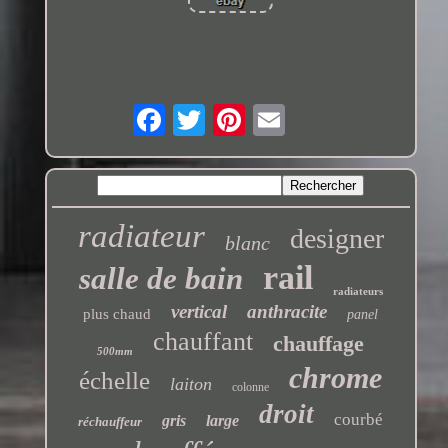
radiateur
designer
blanc
rail
salle de bain
radiateurs
vertical
anthracite
plus chaud
panel
chauffant
chauffage
500mm
chrome
échelle
laiton
colonne
droit
courbé
gris
large
réchauffeur