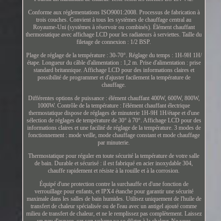
Conforme aux réglementations ISO9001:2008. Processus de fabrication à
trois couches. Convient à tous les systèmes de chauffage central au
Royaume-Uni (systèmes à réservoir ou combinés). Élément chauffant
thermostatique avec affichage LCD pour les radiateurs à serviettes. Taille du
filetage de connexion : 1/2 BSP.
Plage de réglage de la température : 30-70°. Réglage du temps : 1H-9H 1H/
étape. Longueur du câble d'alimentation : 1,2 m. Prise d'alimentation : prise
standard britannique. Affichage LCD pour des informations claires et
possibilité de programmer et d'ajuster facilement la température de
chauffage.
Différentes options de puissance : élément chauffant 400W, 600W, 800W,
1000W. Contrôle de la température : l'élément chauffant électrique
thermostatique dispose de réglages de minuterie 1H-9H 1H/étape et d'une
sélection de réglages de température de 30° à 70°. Affichage LCD pour des
informations claires et une facilité de réglage de la température. 3 modes de
fonctionnement : mode veille, mode chauffage constant et mode chauffage
par minuterie.
Thermostatique pour réguler en toute sécurité la température de votre salle
de bain. Durable et sécurisé : il est fabriqué en acier inoxydable 304,
chauffe rapidement et résiste à la rouille et à la corrosion.
Équipé d'une protection contre la surchauffe et d'une fonction de
verrouillage pour enfants, et IPX4 étanche pour garantir une sécurité
maximale dans les salles de bain humides. Utilisez uniquement de l'huile de
transfert de chaleur spécialisée ou de l'eau avec un antigel ajouté comme
milieu de transfert de chaleur, et ne le remplissez pas complètement. Laissez
un peu d'espace, car son volume va se dilater à la chaleur. Ne vous