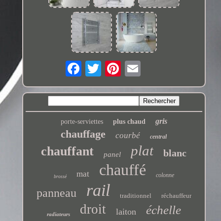
gris
porte-serviettes
plus chaud
chauffage
courbé
central
plat
chauffant
blanc
panel
chauffé
mat
colonne
brossé
rail
panneau
traditionnel
réchauffeur
droit
échelle
laiton
radiateurs