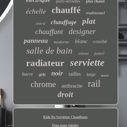
porte-serviettes
plus chaud
chauffé
échelle
traditionnel
plat
chauffage
central
designer
chauffant
panneau
blanc
courbé
moderne
salle de bain
panel
colonne
serviette
radiateur
noir
tailles
barre
gris
large
brossé
rail
chrome
anthracite
droit
Rails De Serviettes Chauffants
Pour nous joindre