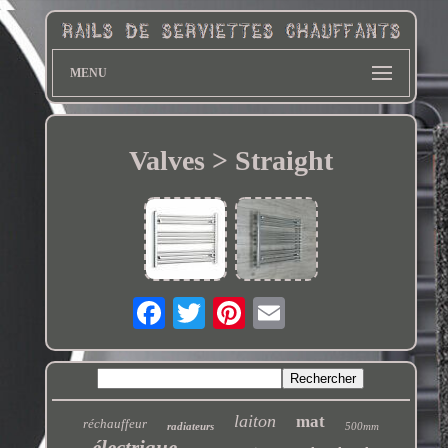
MENU
Valves > Straight
laiton
mat
réchauffeur
radiateurs
500mm
électrique