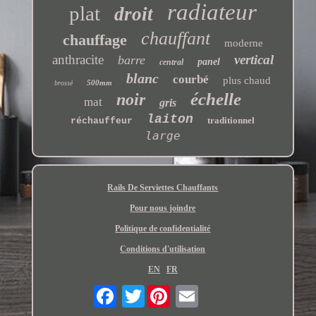
radiateur
plat
droit
chauffant
chauffage
moderne
anthracite
vertical
barre
panel
central
blanc
courbé
plus chaud
500mm
brossé
échelle
noir
mat
gris
laiton
traditionnel
réchauffeur
large
Rails De Serviettes Chauffants
Pour nous joindre
Politique de confidentialité
Conditions d'utilisation
EN
FR
Twitter