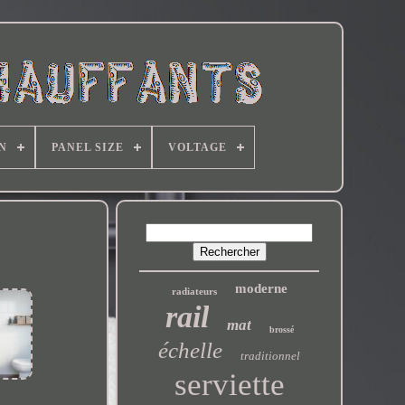
N
PANEL SIZE
VOLTAGE
moderne
radiateurs
rail
mat
brossé
échelle
traditionnel
serviette