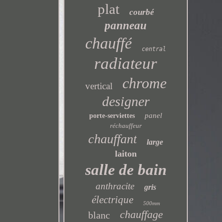
plat
courbé
panneau
chauffé
central
radiateur
chrome
vertical
designer
panel
porte-serviettes
réchauffeur
chauffant
large
laiton
salle de bain
anthracite
gris
électrique
500mm
chauffage
blanc