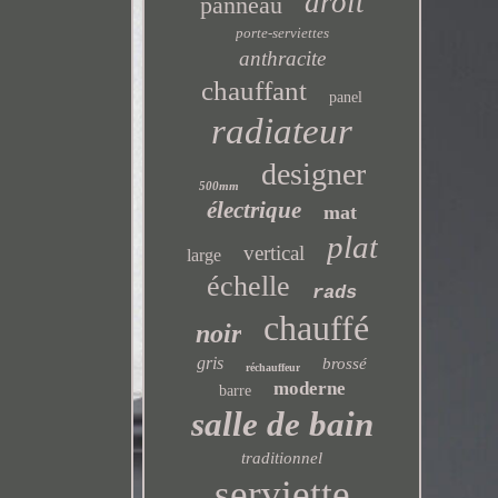
droit
panneau
porte-serviettes
anthracite
chauffant
panel
radiateur
designer
500mm
électrique
mat
plat
vertical
large
échelle
rads
chauffé
noir
gris
brossé
réchauffeur
moderne
barre
salle de bain
traditionnel
serviette