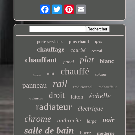
gris
porte-serviettes
plus chaud
chauffage
courbé
central
plat
chauffant
blanc
panel
chauffé
mat
colonne
brossé
rail
panneau
traditionnel
réchauffeur
droit
échelle
laiton
radiateurs
radiateur
électrique
chrome
noir
anthracite
large
salle de bain
barre
moderne