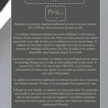
Radiateur de serviettes chauffant traditionnel en noir et chrome, colonne,
952 x 479 mm. Découvrez tous les murs et sols.
Ce radiateur traditionnel ajoutera une touche d'élégance à votre maison.
Finition chrome tendance et noir mat. Offre une haute puissance de chaleur
pour rendre votre salle de bain cosy et chaleureuse en un rien de temps. Ce
radiateur de chauffage central est compatible avec tous les principaux
systèmes de chauffage au Royaume-Uni. Plus de tailles et de couleurs
disponibles dans la gamme Regent Towel Rail.
Livré avec supports et fixations. Le radiateur sur pied Regent est une option
de chauffage élégante pour la salle de bain traditionnelle la plus stylée. Il
mesure 952 x 479 x 235 mm et émet 1386 BTU, ce qui fournira
suffisamment de chaleur pour garder vos serviettes au chaud et chauffer
votre pièce efficacement.
Ce radiateur de serviettes traditionnel est fabriqué en acier doux et présente
une finition chromée. De plus, il est accompagné d'une garantie de 2 ans.
Fabriqué en acier durable, ce radiateur est conçu pour durer. Ses propriétés
anti-rouille et anti-corrosion le rendent idéal pour les environnements de
salle de bain humides, assurant une longévité. L'excellente conduction
thermique de l'acier signifie que le radiateur reste chaud plus longtemps,
maximisant l'efficacité.