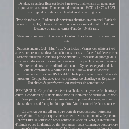
De plus, sa surface lisse est facile à nettoyer, maintenant son apparence
impeccable sans effort. Dimensions du radiateur : H952 x L479 x P235
mm. Type de combustible : Radiateur de chauffage central.
Type de radiateur : Radiateur de serviettes chauffant traditionnel. Poids du
radiateur : 13,5 kg. Distance du mur au point extérieur du rail : 235±3 mm.
Distance du mur au centre d'entrée : 104±3 mm.
Matériau du radiateur : Acier doux. Couleur du radiateur : Chrome et noir
mat.
Supports inclus : Oui - Mur / Sol. Non inclus : Vannes de radiateur (voir
accessoires recommandés). Accréditations et tests : - Acier à faible teneur en
carbone utilisé pour tous nos porte-serviettes - Processus de placage de 5
couches conforme aux normes européennes - Plaqué chrome pour dépasser
200 heures de test de brouillard salin neutre. Système de gestion de la
qualité conforme à la norme ISO9001:2008 - Testé et fabriqué
conformément aux normes BS EN 442 - Testé pour la sécurité à 15 bars de
pression - Compatible avec tous les systèmes de chauffage au Royaume-
Uni alimentés par réservoir ou systèmes de combinaison.
REMARQUE : Ce produit peut être installé dans un système de chauffage
central à condition qu'il ait été traité avec un inhibiteur de corrosion. Si vous
n'êtes pas sûr que votre système ait été ou puisse être traité, veuillez
demander conseil à un plombier qualifié. Voir le manuel de l'utilisateur ».
Ensuite, gardez un œil sur votre boîte de réception pour notre note
d'expédition. Juste pour que vous sachiez, si vous commandez depuis un
endroit rural ou difficile d'accès comme l'Irlande du Nord, la République
d'Irlande ou les Highlands ou îles écossaises, votre commande peut prendre
jusqu'à 14 jours pour arriver. Cela n'inclut pas les virus, les logiciels